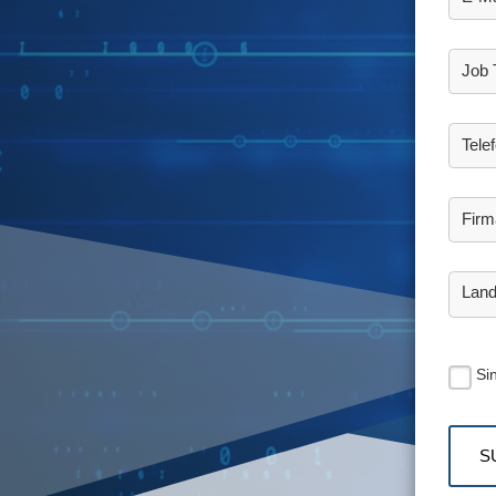
Job T
Tele
Firm
Lan
Si
S