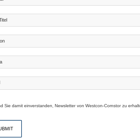
itel
fon
a
d
nd Sie damit einverstanden, Newsletter von Westcon-Comstor zu erhal
UBMIT