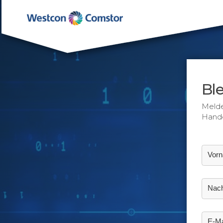
Ble
Melde
Hande
Vor
Nac
E-Ma